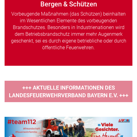
Bergen & Schützen
Vorbeugende Maßnahmen (das Schützen) beinhalten
im Wesentlichen Elemente des vorbeugenden
Brandschutzes. Besonders in Industrienationen wird
dem Betriebsbrandschutz immer mehr Augenmerk
geschenkt, sei es durch eigene betriebliche oder durch
öffentliche Feuerwehren.
+++ AKTUELLE INFORMATIONEN DES
LANDESFEUERWEHRVERBAND BAYERN E.V. +++