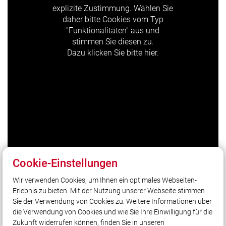
explizite Zustimmung. Wählen Sie
daher bitte Cookies vom Typ
"Funktionalitäten" aus und
stimmen Sie diesen zu.
Dazu klicken Sie bitte hier.
Cookie-Einstellungen
Wir verwenden Cookies, um Ihnen ein optimales Webseiten-
Unser Leitsatz
Erlebnis zu bieten. Mit der Nutzung unserer Webseite stimmen
Cool genug…
Sie der Verwendung von Cookies zu. Weitere Informationen über
…für ein heißes Hobby?
die Verwendung von Cookies und wie Sie Ihre Einwilligung für die
Zukunft widerrufen können, finden Sie in unseren