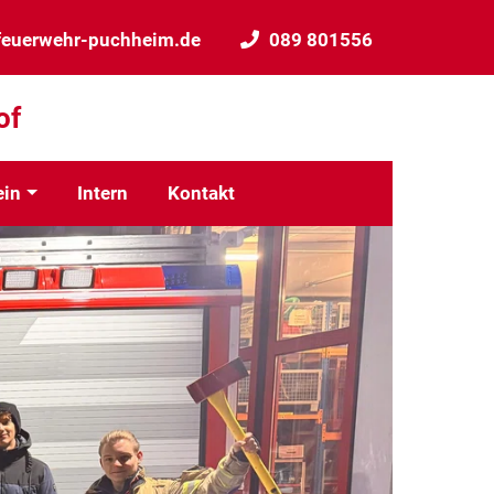
feuerwehr-puchheim.de
089 801556
of
ein
Intern
Kontakt