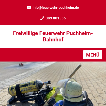
info@feuerwehr-puchheim.de
089 801556
Freiwillige Feuerwehr Puchheim-
Bahnhof
MENÜ