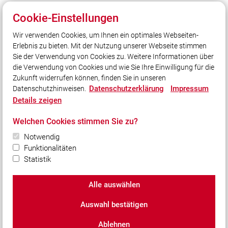
Cookie-Einstellungen
Wir verwenden Cookies, um Ihnen ein optimales Webseiten-
Unser Leitsatz
Erlebnis zu bieten. Mit der Nutzung unserer Webseite stimmen
Cool genug…
Sie der Verwendung von Cookies zu. Weitere Informationen über
…für ein heißes Hobby?
die Verwendung von Cookies und wie Sie Ihre Einwilligung für die
Zukunft widerrufen können, finden Sie in unseren
Datenschutzerklärung
Impressum
Datenschutzhinweisen.
Social Media
Details zeigen
Auch unterwegs immer auf dem Laufenden bleiben?
Welchen Cookies stimmen Sie zu?
Bleiben Sie mit uns in Kontakt und vernetzen Sie sich
Notwendig
mit uns!
Funktionalitäten
Statistik
Alle auswählen
© 2026 Freiwillige Feuerwehr Puchheim-Bahnhof
Auswahl bestätigen
Impressum
|
Datenschutz
|
Cookie-Einstellungen
Ablehnen