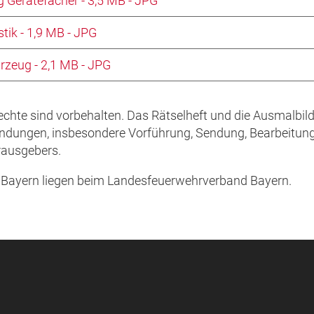
 Gerätefächer - 3,5 MB - JPG
ik - 1,9 MB - JPG
rzeug - 2,1 MB - JPG
chte sind vorbehalten. Das Rätselheft und die Ausmalbilde
ndungen, insbesondere Vorführung, Sendung, Bearbeitung 
erausgebers.
FV Bayern liegen beim Landesfeuerwehrverband Bayern.