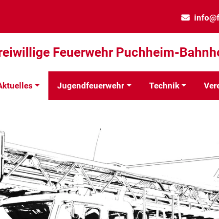
info@
reiwillige Feuerwehr Puchheim-Bahnh
Aktuelles
Jugendfeuerwehr
Technik
Ver