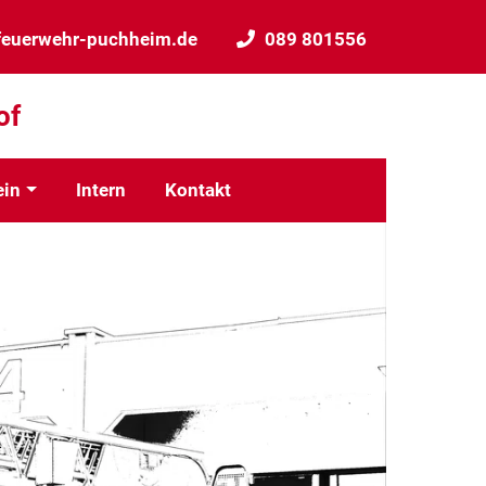
feuerwehr-puchheim.de
089 801556
of
ein
Intern
Kontakt