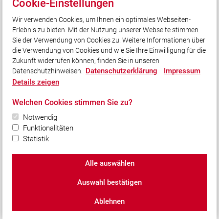
Cookie-Einstellungen
Wir verwenden Cookies, um Ihnen ein optimales Webseiten-
Unser Leitsatz
Erlebnis zu bieten. Mit der Nutzung unserer Webseite stimmen
Cool genug…
Sie der Verwendung von Cookies zu. Weitere Informationen über
…für ein heißes Hobby?
die Verwendung von Cookies und wie Sie Ihre Einwilligung für die
Zukunft widerrufen können, finden Sie in unseren
Datenschutzerklärung
Impressum
Datenschutzhinweisen.
Social Media
Details zeigen
Auch unterwegs immer auf dem Laufenden bleiben?
Welchen Cookies stimmen Sie zu?
Bleiben Sie mit uns in Kontakt und vernetzen Sie sich
mit uns!
Notwendig
Funktionalitäten
Statistik
Alle auswählen
© 2026 Freiwillige Feuerwehr Puchheim-Bahnhof
Auswahl bestätigen
Impressum
|
Datenschutz
|
Cookie-Einstellungen
Ablehnen