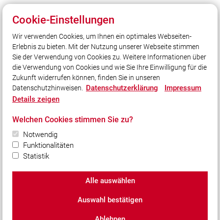
Cookie-Einstellungen
Wir verwenden Cookies, um Ihnen ein optimales Webseiten-
Unser Leitsatz
Erlebnis zu bieten. Mit der Nutzung unserer Webseite stimmen
Cool genug…
Sie der Verwendung von Cookies zu. Weitere Informationen über
…für ein heißes Hobby?
die Verwendung von Cookies und wie Sie Ihre Einwilligung für die
Zukunft widerrufen können, finden Sie in unseren
Datenschutzerklärung
Impressum
Datenschutzhinweisen.
Social Media
Details zeigen
Auch unterwegs immer auf dem Laufenden bleiben?
Welchen Cookies stimmen Sie zu?
Bleiben Sie mit uns in Kontakt und vernetzen Sie sich
mit uns!
Notwendig
Funktionalitäten
Statistik
Alle auswählen
© 2026 Freiwillige Feuerwehr Puchheim-Bahnhof
Auswahl bestätigen
Impressum
|
Datenschutz
|
Cookie-Einstellungen
Ablehnen