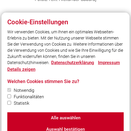
Cookie-Einstellungen
Wir verwenden Cookies, um Ihnen ein optimales Webseiten-
Unser Leitsatz
Erlebnis zu bieten. Mit der Nutzung unserer Webseite stimmen
Cool genug…
Sie der Verwendung von Cookies zu. Weitere Informationen über
…für ein heißes Hobby?
die Verwendung von Cookies und wie Sie Ihre Einwilligung für die
Zukunft widerrufen können, finden Sie in unseren
Datenschutzerklärung
Impressum
Datenschutzhinweisen.
Social Media
Details zeigen
Auch unterwegs immer auf dem Laufenden bleiben?
Welchen Cookies stimmen Sie zu?
Bleiben Sie mit uns in Kontakt und vernetzen Sie sich
mit uns!
Notwendig
Funktionalitäten
Statistik
Alle auswählen
© 2026 Freiwillige Feuerwehr Puchheim-Bahnhof
Auswahl bestätigen
Impressum
|
Datenschutz
|
Cookie-Einstellungen