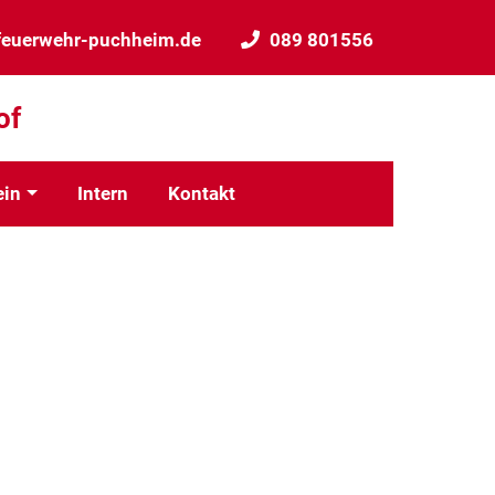
feuerwehr-puchheim.de
089 801556
of
ein
Intern
Kontakt