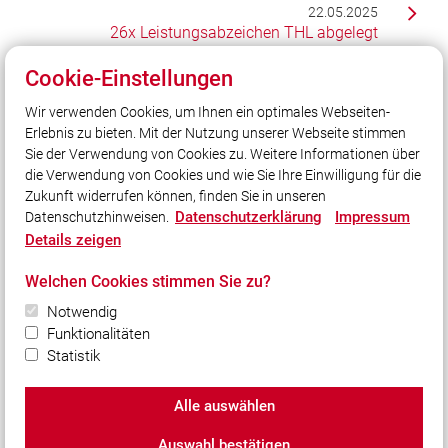
22.05.2025
26x Leistungsabzeichen THL abgelegt
Cookie-Einstellungen
Wir verwenden Cookies, um Ihnen ein optimales Webseiten-
Unser Leitsatz
Erlebnis zu bieten. Mit der Nutzung unserer Webseite stimmen
Cool genug…
Sie der Verwendung von Cookies zu. Weitere Informationen über
…für ein heißes Hobby?
die Verwendung von Cookies und wie Sie Ihre Einwilligung für die
Zukunft widerrufen können, finden Sie in unseren
Datenschutzerklärung
Impressum
Datenschutzhinweisen.
Social Media
Details zeigen
Auch unterwegs immer auf dem Laufenden bleiben?
Welchen Cookies stimmen Sie zu?
Bleiben Sie mit uns in Kontakt und vernetzen Sie sich
mit uns!
Notwendig
Funktionalitäten
Statistik
Alle auswählen
© 2026 Freiwillige Feuerwehr Puchheim-Bahnhof
Auswahl bestätigen