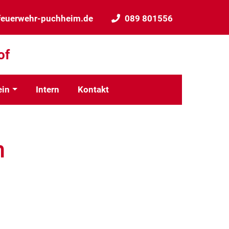
feuerwehr-puchheim.de
089 801556
of
ein
Intern
Kontakt
n