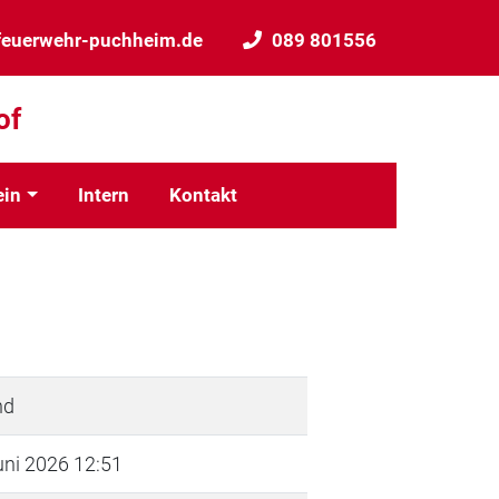
feuerwehr-puchheim.de
089 801556
of
ein
Intern
Kontakt
nd
uni 2026 12:51