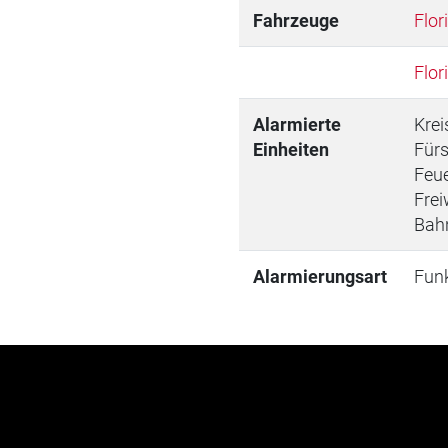
Fahrzeuge
Flor
Flor
Alarmierte
Krei
Einheiten
Fürs
Feue
Frei
Bah
Alarmierungsart
Fun