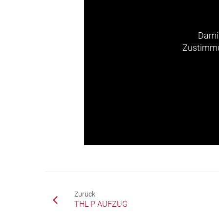
Damit
Zustimmun
Zurück
THL P AUFZUG