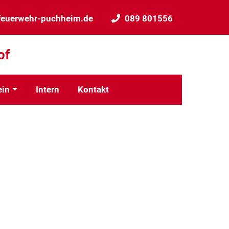
feuerwehr-puchheim.de
089 801556
of
ein
Intern
Kontakt