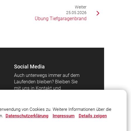
Weiter
25.05.2026
Übung Tiefgaragenbrand
Social Media
Auch unterwegs immer auf dem
Laufenden bleiben? Bleiben Sie
mit uns in Kontakt und
vernetzen Sie sich mit uns!
erwendung von Cookies zu. Weitere Informationen über die
en.
Datenschutzerklärung
Impressum
Details zeigen