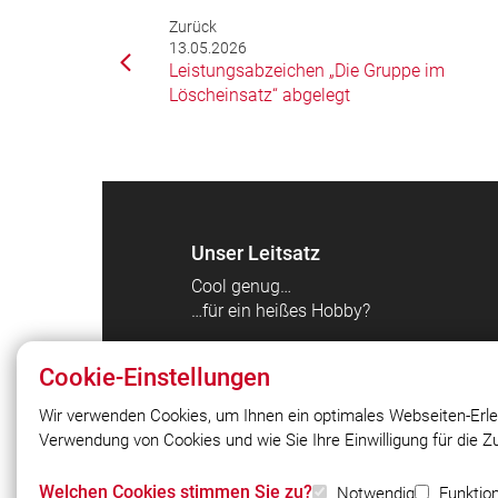
Zurück
13.05.2026
Leistungsabzeichen „Die Gruppe im
Löscheinsatz“ abgelegt
Unser Leitsatz
Cool genug…
…für ein heißes Hobby?
Cookie-Einstellungen
Wir verwenden Cookies, um Ihnen ein optimales Webseiten-Erle
Verwendung von Cookies und wie Sie Ihre Einwilligung für die 
© 2026 Freiwillige Feuerwehr Puchhei
Bahnhof
Welchen Cookies stimmen Sie zu?
Notwendig
Funktion