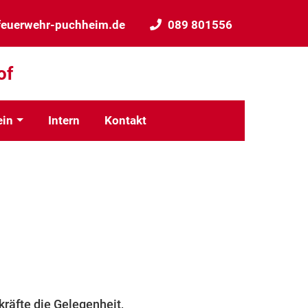
feuerwehr-puchheim.de
089 801556
of
ein
Intern
Kontakt
räfte die Gelegenheit,