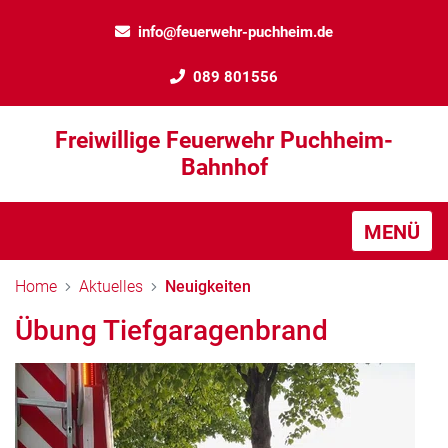
info@feuerwehr-puchheim.de
089 801556
Freiwillige Feuerwehr Puchheim-
Bahnhof
MENÜ
Home
Aktuelles
Neuigkeiten
Übung Tiefgaragenbrand