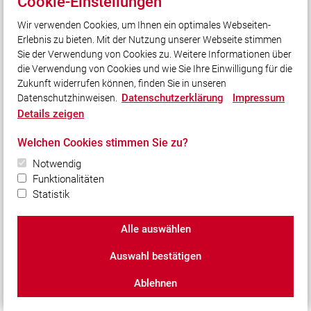
Cookie-Einstellungen
Benutzung unserer Webseite ermöglicht. Durch jeden Aufruf
einer der Einzelseiten dieser Webseite, die durch den für die
Wir verwenden Cookies, um Ihnen ein optimales Webseiten-
Verarbeitung Verantwortlichen betrieben wird und auf
Erlebnis zu bieten. Mit der Nutzung unserer Webseite stimmen
welcher eine Google-Analytics-Komponente integriert
Sie der Verwendung von Cookies zu. Weitere Informationen über
wurde, wird der Internetbrowser auf dem
die Verwendung von Cookies und wie Sie Ihre Einwilligung für die
informationstechnologischen System der betroffenen
Zukunft widerrufen können, finden Sie in unseren
Person automatisch durch die jeweilige Google-Analytics-
Datenschutzerklärung
Impressum
Datenschutzhinweisen.
Komponente veranlasst, Daten zum Zwecke der Online-
Details zeigen
Analyse an Google zu übermitteln.
Im Rahmen dieses technischen Verfahrens erhält Google
Welchen Cookies stimmen Sie zu?
Kenntnis über personenbezogene Daten, wie der IP-Adresse
Notwendig
der betroffenen Person, die Google unter anderem dazu
Funktionalitäten
dienen, die Herkunft der Besucher und Klicks
Statistik
nachzuvollziehen und in der Folge
Provisionsabrechnungen zu ermöglichen.
Alle auswählen
Mittels des Cookies werden personenbezogene
Informationen, beispielsweise die Zugriffszeit, der Ort, von
Auswahl bestätigen
welchem ein Zugriff ausging und die Häufigkeit der
Ablehnen
Besuche unserer Webseite durch die betroffene Person,
gespeichert. Bei jedem Besuch unserer Webseiten werden